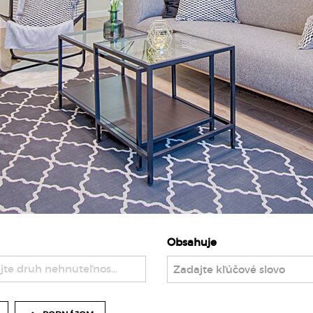
Obsahuje
jte druh nehnuteľnosti ..