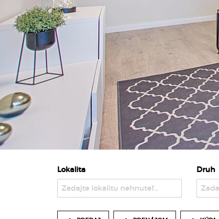
Lokalita
Druh
Zadajte lokalitu nehnuteľnosti ..
Zada