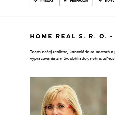
PREDAJ
PRENÁJOM
KÚPA
HOME REAL S. R. O. 
Team našej realitnej kancelárie sa postará o
vypracovania zmlúv, obhliadok nehnuteľnost