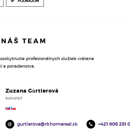
PODNÁJOM
- NÁŠ TEAM
 poskytnutie profesionálnych služieb vrátane
í a poradenstva.
Zuzana Gürtlerová
konateľ
gurtlerova@rkhomereal.sk
+421 905 251 