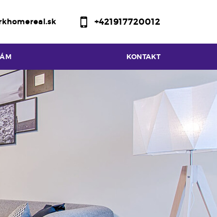
+421917720012
rkhomereal.sk
NÁM
KONTAKT